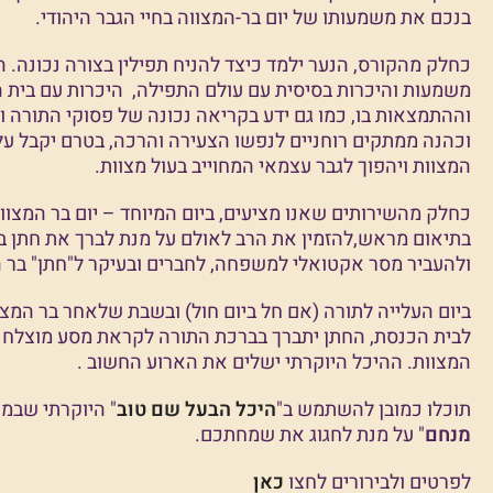
בנכם את משמעותו של יום בר-המצווה בחיי הגבר היהודי.
כחלק מהקורס, הנער ילמד כיצד להניח תפילין בצורה נכונה. ה
משמעות והיכרות בסיסית עם עולם התפילה, היכרות עם בית 
וההתמצאות בו, כמו גם ידע בקריאה נכונה של פסוקי התורה ו
וכהנה ממתקים רוחניים לנפשו הצעירה והרכה, בטרם יקבל עלי
המצוות ויהפוך לגבר עצמאי המחוייב בעול מצוות.
כחלק מהשירותים שאנו מציעים, ביום המיוחד – יום בר המצווה
בתיאום מראש,להזמין את הרב לאולם על מנת לברך את חתן ב
ולהעביר מסר אקטואלי למשפחה, לחברים ובעיקר ל"חתן" בר ה
ביום העלייה לתורה (אם חל ביום חול) ובשבת שלאחר בר המצו
לבית הכנסת, החתן יתברך בברכת התורה לקראת מסע מוצלח א
המצוות. ההיכל היוקרתי ישלים את הארוע החשוב .
תוכלו כמובן להשתמש ב"
היכל הבעל שם טוב
" היוקרתי שבמר
מנחם
" על מנת לחגוג את שמחתכם.
לפרטים ולבירורים לחצו
כאן