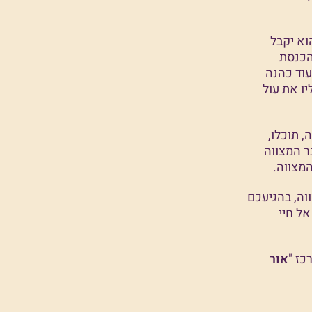
וא יקבל
הכנסת
עוד כהנה
ו את עול
, תוכלו,
ר המצווה
מצווה.
וה, בהגיעכם
ל חיי
כז "
אור