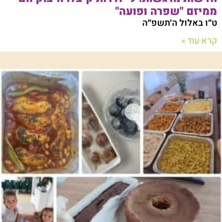
ממיזם "שפרה ופועה"
ט״ו באלול ה׳תשפ״ה
קרא עוד »