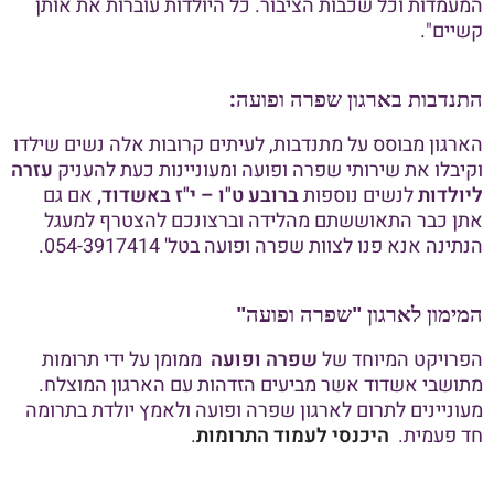
המעמדות וכל שכבות הציבור. כל היולדות עוברות את אותן
קשיים".
התנדבות בארגון שפרה ופועה:
הארגון מבוסס על מתנדבות, לעיתים קרובות אלה נשים שילדו
וקיבלו את שירותי שפרה ופועה ומעוניינות כעת להעניק
עזרה
ליולדות
לנשים נוספות
ברובע ט"ו – י"ז באשדוד,
אם גם
אתן כבר התאוששתם מהלידה וברצונכם להצטרף למעגל
הנתינה אנא פנו לצוות שפרה ופועה בטל' 054-3917414.
המימון לארגון "שפרה ופועה"
הפרויקט המיוחד של
שפרה ופועה
ממומן על ידי תרומות
מתושבי אשדוד אשר מביעים הזדהות עם הארגון המוצלח.
מעוניינים לתרום לארגון שפרה ופועה ולאמץ יולדת בתרומה
חד פעמית.
היכנסי לעמוד התרומות
.