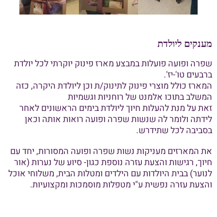
מענקים ליולדת
שפרה ופועה פועלות במבצע מארז פינוק יוקרתי לכל יולדת
ברבעים טו'-יז'.
המארז כולל מוצרי פינוק לתינוק/ת וכן ליולדת היקרה, כזה
המשלב בתוכו אלמנט של רוחניות וגשמיות
זאת על מנת להעלות חיוך ליולדת בימים הראשונים לאחר
לידתה ולומר לה שנשות שפרה ופועה רואות אותה וכאן
בסביבה לכל שתידרש.
את המארזים מעניקות נשות שפרה ופועה המסורות, יחד עם
חיוך, רגישות והצעת עזרה נוספת כגון- סיוע של נערות (אור
לנוער) בבית היולדות עם הילדים ומטלות הבית, משלוחי אוכל
והצעת עזרה נפשית ע"י מטפלות מוסמכות ומקצועיות.