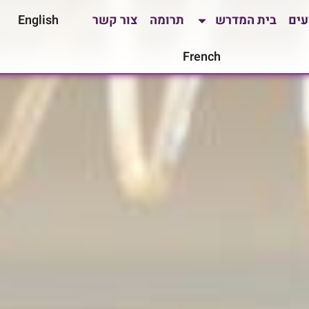
עים
בית המדרש
תרומה
צור קשר
English
French