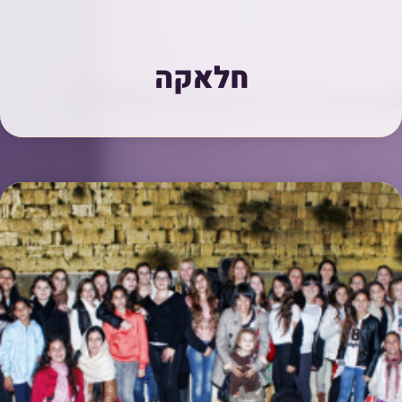
חלאקה