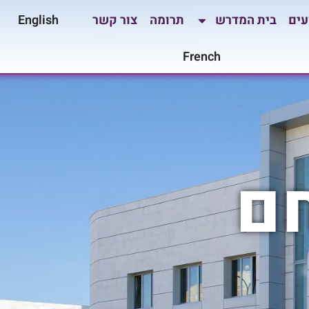
עים
בית המדרש
תרומה
צור קשר
English
French
חם