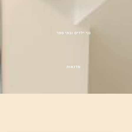
גני ילדים ובתי ספר
סדנאות