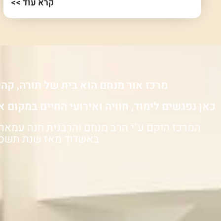
קרא עוד >>
מרכז אור מנחם הוא בית של תורה, קהי
כאן נפגשים לימוד, חוויה ואירועי החיים במקום א
המרכז הוקם ע"י הרב מנחם והרבנית חנה עמאר ו
באשדוד מאז שנת תשס"ד (04