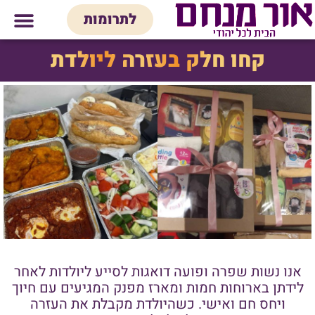
לתוכן
לתרומות
מי אנחנו
אולם אירועים
חנות יודאיק
בית המדרש
בית לכל המש
קחו חלק בעזרה ליולדת
אנו נשות שפרה ופועה דואגות לסייע ליולדות לאחר
לידתן בארוחות חמות ומארז מפנק המגיעים עם חיוך
ויחס חם ואישי. כשהיולדת מקבלת את העזרה