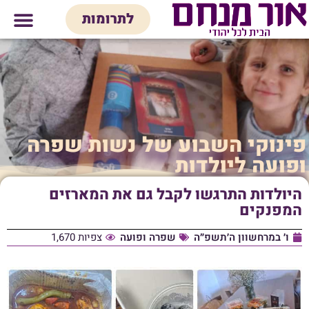
לתוכן
לתרומות
מי אנחנו
אולם אירועים
חנות יודאיק
בית המדרש
בית לכל המש
פינוקי השבוע של נשות שפרה
ופועה ליולדות
היולדות התרגשו לקבל גם את המארזים
המפנקים
ו׳ במרחשוון ה׳תשפ״ה
שפרה ופועה
צפיות 1,670