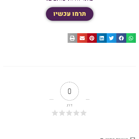
תרמו עכשיו
0
דרג