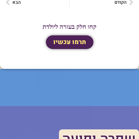
הקודם
הבא
קחו חלק בעזרה ליולדת
תרמו עכשיו