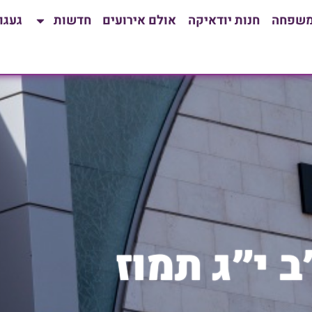
משפחה
חנות יודאיקה
אולם אירועים
חדשות
געגו
ב י״ג תמוז