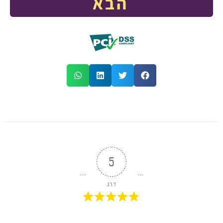
הבא
5
דרג