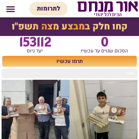
לתוכן
לתרומות
מי אנחנו
אולם אירועים
חנות יודאיק
בית המדרש
בית לכל המש
קחו חלק במבצע מצה תשפ"ו
153112
0
הסכום שגויס עד עכשיו
יעד גיוס
תרמו עכשיו
100%