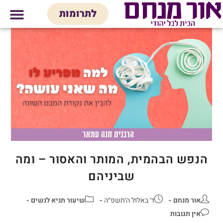
לתוכן
לתרומות
מי אנחנו
אולם אירועים
חנות יודאיק
בית המדרש
בית לכל המש
הנפש הבהמית, המותר והאסור – ומה
שביניהם
אור מנחם
ד׳ באלול ה׳תשפ״ה
שיעור תניא לנשים
אין תגובות