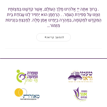
. בָּרוּךְ אַתָּה יְיָ אֱלֹהֵינוּ מֶלֶךְ הָעוֹלָם, אֲשֶׁר קִדְּשָׁנוּ בְּמִצְוֹתָיו
וְצִוָּנוּ עַל סְפִירַת הָעֹמֶר. . הָרַחֲמָן הוּא יַחְזִיר לָנוּ עֲבוֹדַת בֵּית
הַמִּקְדָּשׁ לִמְקוֹמָהּ, בִּמְהֵרָה בְיָמֵינוּ אָמֵן סֶלָה. לַמְנַצֵּחַ בִּנְגִינוֹת
מִזְמוֹר…
להמשך קריאה