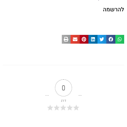
להרשמה
0
דרג