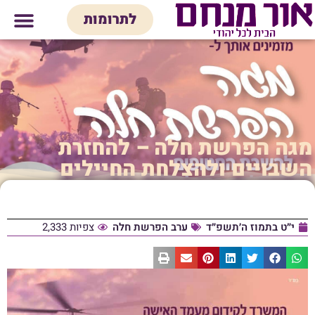
לתוכן
לתרומות
מי אנחנו
אולם אירועים
חנות יודאיק
בית המדרש
בית לכל המש
מגה הפרשת חלה – להחזרת
השבויים ולהצלחת החיילים
י״ט בתמוז ה׳תשפ״ד
ערב הפרשת חלה
צפיות 2,333