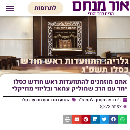
לתוכן
לתרומות
מי אנחנו
אולם אירועים
חנות יודאיק
בית המדרש
בית לכל המש
גלריה: התוועדות ראש חודש
כסלו תשפ"ג
אתם מוזמנים להתוועדות ראש חודש כסלו
יחד עם הרב שמוליק עמאר ובליווי מוזיקלי
כ״ח במרחשוון ה׳תשפ״ג
התוועדות ראש חודש כסלו
צפיות 8,372