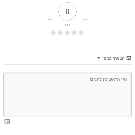
0
דרג
הצטרף כמנוי