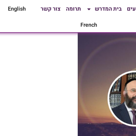
עים
בית המדרש
תרומה
צור קשר
English
French