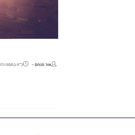
אור מנחם
כ״ח בתמוז ה׳