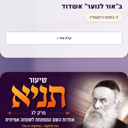
ב”אור לנוער” אשדוד
כ׳ בתמוז ה׳תשפ״ו
קרא עוד »