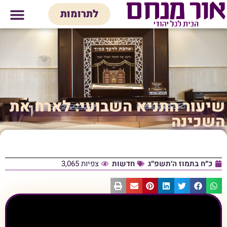
לתוכן
לתרומות
מי אנחנו
אולם אירועים
חנות יודאיק
בית המדרש
בית לכל המש
שיעור התניא השבועי: לארח את
השכינה
כ״ח בתמוז ה׳תשפ״ג
חדשות
צפיות 3,065