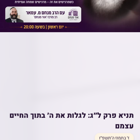
תניא פרק ל״ג: לגלות את ה׳ בתוך החיים
עצמם
ז׳ בתמוז ה׳תשפ״ו