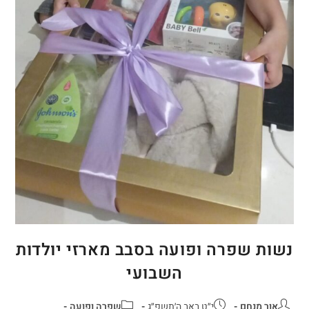
נשות שפרה ופועה בסבב מארזי יולדות
השבועי
אור מנחם
י״ט באב ה׳תשפ״ג
שפרה ופועה