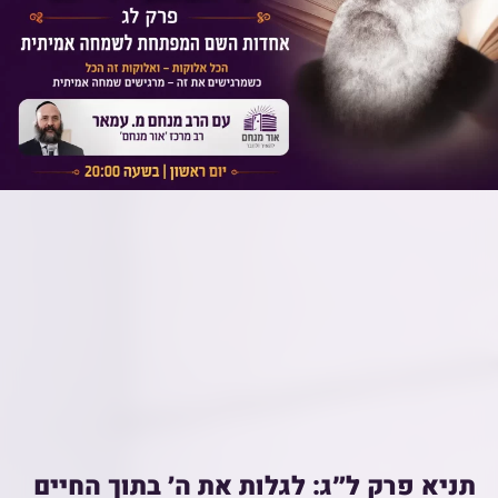
תניא פרק ל״ג: לגלות את ה׳ בתוך החיים