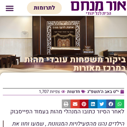
לתוכן
לתרומות
מי אנחנו
אולם אירועים
חנות יודאיק
בית המדרש
בית לכל המש
ביקור משפחות עובדי מהות
במרכז מאורות
י״ט באב ה׳תשפ״ג
חדשות
צפיות 1,707
לאחר הסיור כתובו המנהלי מהות בעמוד הפייסבוק
הילדים נהנו מהפעילויות המגוונות , שמעו וחוו את