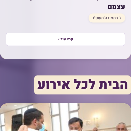
עצמם
ז׳ בתמוז ה׳תשפ״ו
קרא עוד »
הבית לכל אירוע