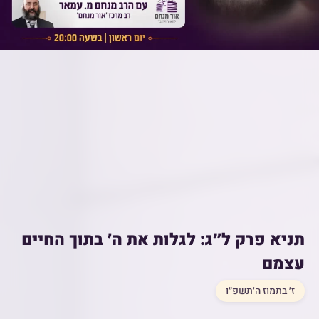
תניא פרק ל״ג: לגלות את ה׳ בתוך החיים
עצמם
ז׳ בתמוז ה׳תשפ״ו