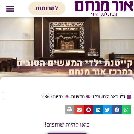
לתוכן
לתרומות
מי אנחנו
אולם אירועים
חנות יודאיק
בית המדרש
בית לכל המש
קייטנת ילדי המעשים הטובים
במרכז אור מנחם
כ״ו באב ה׳תשפ״ג
חדשות
צפיות 2,369
בואו להיות שותפים!