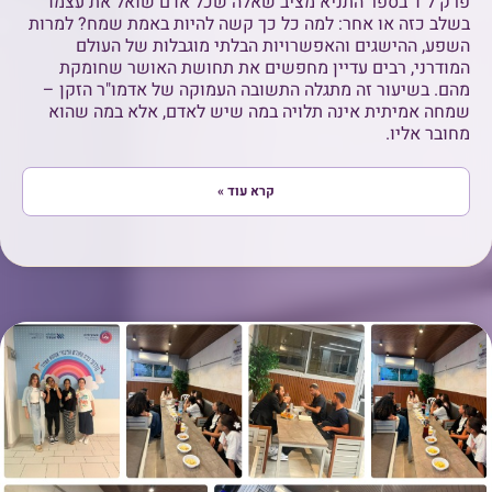
פרק ל"ד בספר התניא מציב שאלה שכל אדם שואל את עצמו
בשלב כזה או אחר: למה כל כך קשה להיות באמת שמח? למרות
השפע, ההישגים והאפשרויות הבלתי מוגבלות של העולם
המודרני, רבים עדיין מחפשים את תחושת האושר שחומקת
מהם. בשיעור זה מתגלה התשובה העמוקה של אדמו"ר הזקן –
שמחה אמיתית אינה תלויה במה שיש לאדם, אלא במה שהוא
מחובר אליו.
קרא עוד »