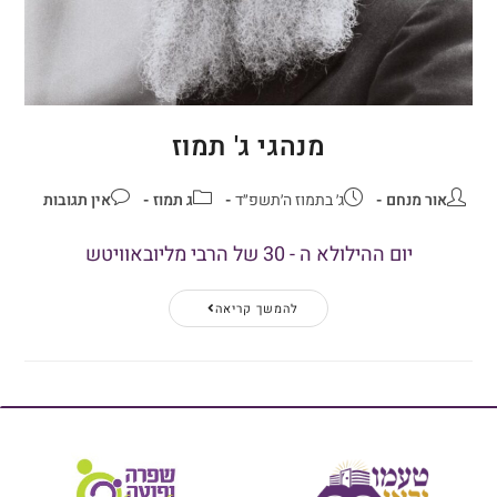
מנהגי ג' תמוז
אור מנחם
ג׳ בתמוז ה׳תשפ״ד
ג תמוז
אין תגובות
יום ההילולא ה - 30 של הרבי מליובאוויטש
להמשך קריאה