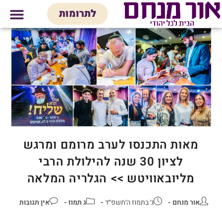
לתוכן
לתרומות
מי אנחנו
אולם אירועים
חנות יודאיק
בית המדרש
בית לכל המש
מאות התכנסו לערב מרומם ומרגש
לציון 30 שנה להילולת הרבי
מליובאוויטש >> הגלריה המלאה
אור מנחם
ג׳ בתמוז ה׳תשפ״ד
ג תמוז
אין תגובות