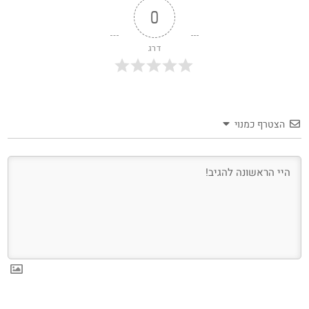
0
דרג
הצטרף כמנוי