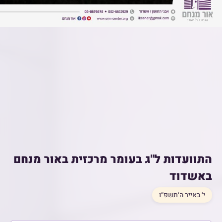
התוועדות ל"ג בעומר מרכזית באור מנחם
באשדוד
י׳ באייר ה׳תשפ״ו