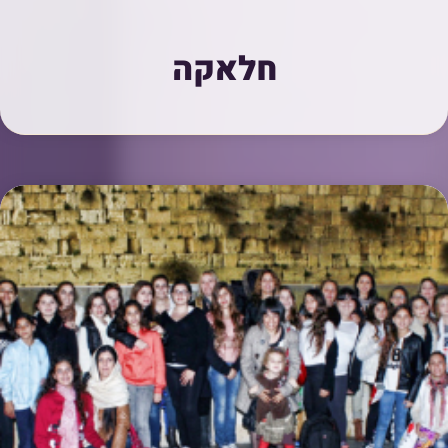
חלאקה