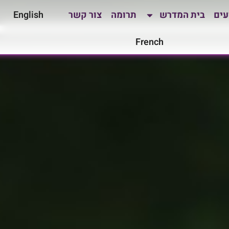
עים
בית המדרש
תרומה
צור קשר
English
French