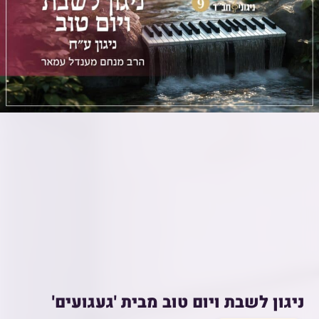
ניגון לשבת ויום טוב מבית 'געגועים'