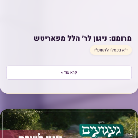
מרומם: ניגון לר׳ הלל מפאריטש
י״א בכסלו ה׳תשפ״ו
קרא עוד »