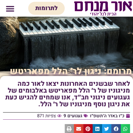
לתוכן
לתרומות
מי אנחנו
אולם אירועים
חנות יודאיק
בית המדרש
בית לכל המש
מרומם: ניגון לר׳ הלל מפאריטש
לאחר שבשנים האחרונות יצאו לאור כמה
מניגוניו של ר׳ הלל מפאריטש באלבומים של
געגועים ניגוני חב״ד, אנו שמחים להגיש כעת
את ניגון נוסף מניגוניו של ר׳ הלל.
כ״ו באדר ה׳תשפ״ו
געגועים 9
צפיות 871