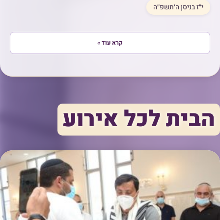
י״ז בניסן ה׳תשפ״ה
קרא עוד »
הבית לכל אירוע