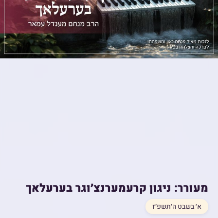
מעורר: ניגון קרעמערנצ׳וגר בערעלאך
א׳ בשבט ה׳תשפ״ו