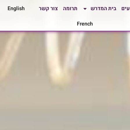
עים
בית המדרש
תרומה
צור קשר
English
French