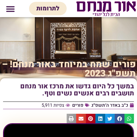
לתוכן
לתרומות
מי אנחנו
אולם אירועים
חנות יודאיק
בית המדרש
בית לכל המש
פורים שמח במיוחד באור מנחם! –
תשפ"ג 2023
במשך כל היום גדשו את מרכז אור מנחם
תושבים רבים אנשים נשים וטף.
כ״ב באדר ה׳תשפ״ג
פורים
צפיות 5,911