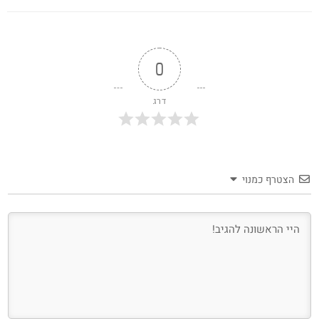
0
דרג
הצטרף כמנוי