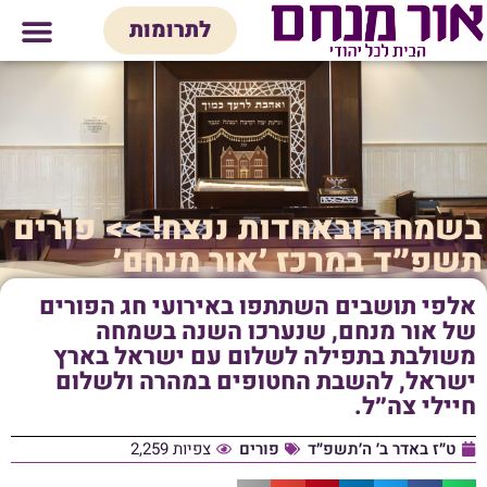
לתוכן
לתרומות
מי אנחנו
אולם אירועים
חנות יודאיק
בית המדרש
בית לכל המש
בשמחה ובאחדות ננצח! >> פורים
תשפ״ד במרכז ׳אור מנחם׳
אלפי תושבים השתתפו באירועי חג הפורים
של אור מנחם, שנערכו השנה בשמחה
משולבת בתפילה לשלום עם ישראל בארץ
ישראל, להשבת החטופים במהרה ולשלום
חיילי צה״ל.
ט״ז באדר ב׳ ה׳תשפ״ד
פורים
צפיות 2,259