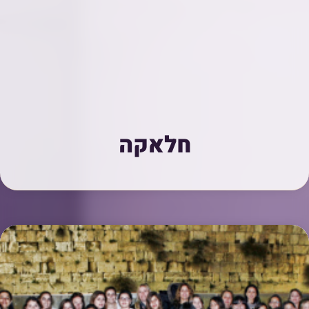
חלאקה