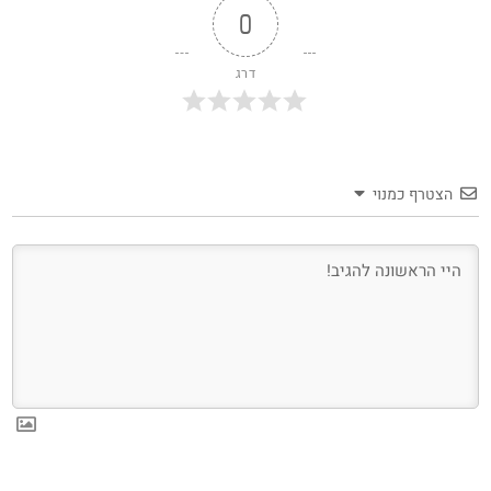
0
דרג
הצטרף כמנוי