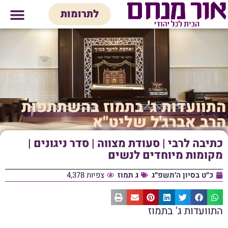
לתוכן
לתרומות
מי אנחנו
אולם אירועים
חנות יודאיק
בית המדרש
בית לכל המש
התוועדות ג' בתמוז בהשתתפות
הרב אברג'ל שליט"א
כתיבה לרבי | סעודת מצווה | סדר ניגונים |
מקומות מיוחדים לנשים
כ״ט בסיון ה׳תשפ״ג
ג תמוז
צפיות 4,378
התוועדות ג' בתמוז