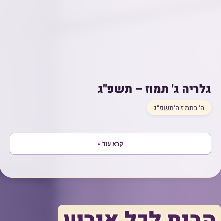
גלריה ג' תמוז – תשפ"ג
ה׳ בתמוז ה׳תשפ״ג
קרא עוד »
הבית לכל אירוע