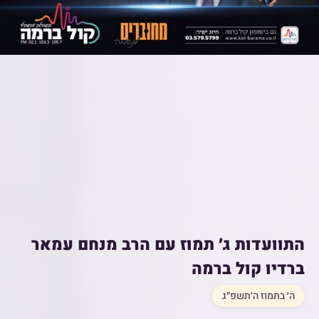
התוועדות ג׳ תמוז עם הרב מנחם עמאר
ברדיו קול ברמה
ה׳ בתמוז ה׳תשפ״ג