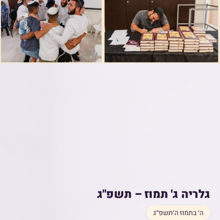
גלריה ג' תמוז – תשפ"ג
ה׳ בתמוז ה׳תשפ״ג