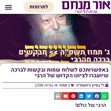
לתוכן
לתרומות
מי אנחנו
אולם אירועים
חנות יודאיק
בית המדרש
בית לכל המש
ג׳ תמוז תשפ״ה >> מבקשים
ברכה מהרבי
באפשרותכם לשלוח שמות ובקשות לברכה
שיועברו לציונו הקדוש של הרבי
ל׳ בסיון ה׳תשפ״ה
ג תמוז
צפיות 2,036
הרבי של כולם!