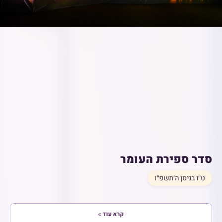
סדר ספירת העומר
ט״ו בניסן ה׳תשפ״ו
קרא עוד »