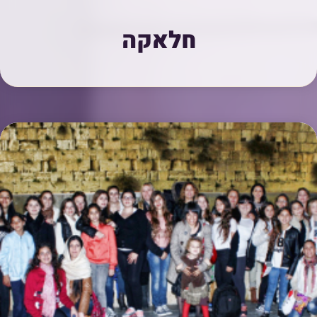
חלאקה