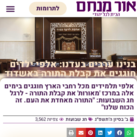
לתוכן
לתרומות
מי אנחנו
אולם אירועים
חנות יודאיק
בית המדרש
בית לכל המש
בנינו ערֵבים בעדנו: אלפי ילדים
חוגגים את קבלת התורה באשדוד
אלפי תלמידים מכל רחבי הארץ חוגגים בימים
אלה במרכז 'מאורות' את קבלת התורה - לרגל
חג השבועות: "התורה מאחדת את העם. זה
הכוח שלנו"
ב׳ בסיון ה׳תשפ״ג
חג שבועות
צפיות 3,562