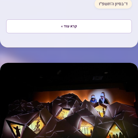
ד׳ בסיון ה׳תשפ״ו
קרא עוד »