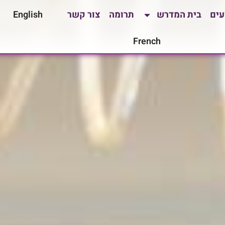
עים
בית המדרש
תרומה
צור קשר
English
French