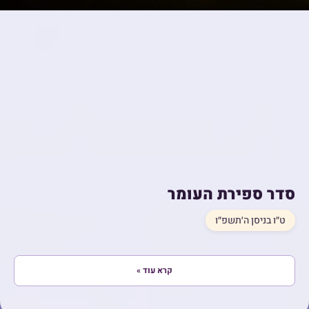
סדר ספירת העומר
ט״ו בניסן ה׳תשפ״ו
קרא עוד »