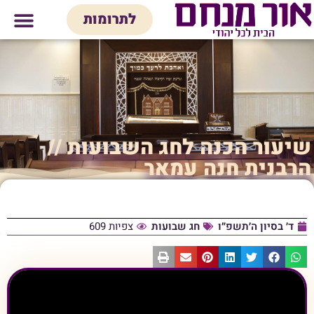
לתוכן
לתרומות
מי אנחנו
אולם אירועים
חנות יודאיק
בית המדרש
בית לכל המש
שיעור הכנה לחג השבועות //
הרבנית חנה עמאר
ד׳ בסיון ה׳תשפ״ו
חג שבועות
צפיות 609