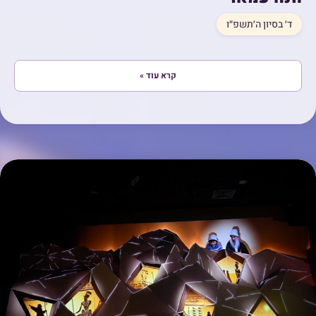
ד׳ בסיון ה׳תשפ״ו
קרא עוד »