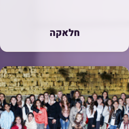
חלאקה