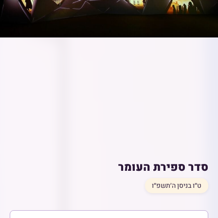
סדר ספירת העומר
ט״ו בניסן ה׳תשפ״ו