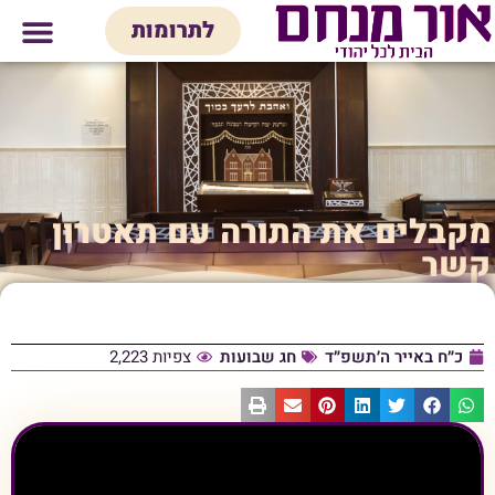
לתוכן
לתרומות
מי אנחנו
אולם אירועים
חנות יודאיק
בית המדרש
בית לכל המש
מקבלים את התורה עם תאטרון
קשר
כ״ח באייר ה׳תשפ״ד
חג שבועות
צפיות 2,223