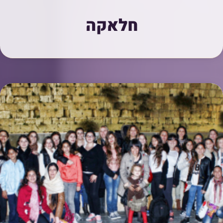
חלאקה