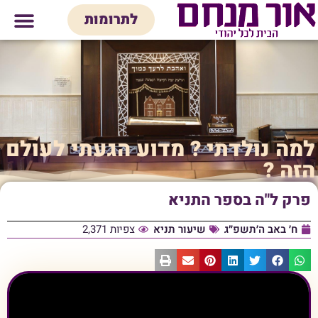
לתוכן
לתרומות
מי אנחנו
אולם אירועים
חנות יודאיק
בית המדרש
בית לכל המש
למה נולדתי ? מדוע הגעתי לעולם
הזה ?
פרק ל"ה בספר התניא
ח׳ באב ה׳תשפ״ג
שיעור תניא
צפיות 2,371