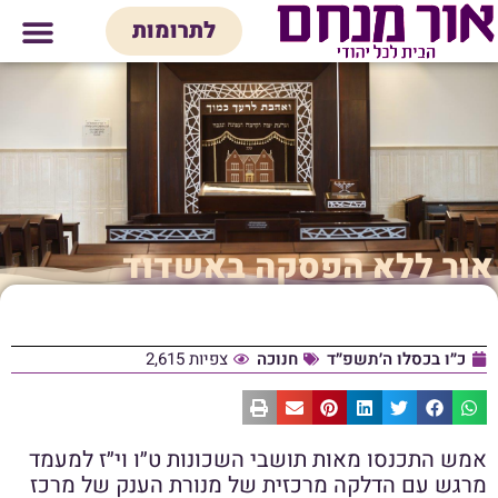
לתוכן
לתרומות
מי אנחנו
אולם אירועים
חנות יודאיק
בית המדרש
בית לכל המש
אור ללא הפסקה באשדוד
כ״ו בכסלו ה׳תשפ״ד
חנוכה
צפיות 2,615
אמש התכנסו מאות תושבי השכונות ט״ו וי״ז למעמד
מרגש עם הדלקה מרכזית של מנורת הענק של מרכז