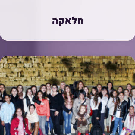
חלאקה