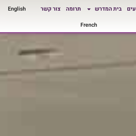
עים
בית המדרש
תרומה
צור קשר
English
French