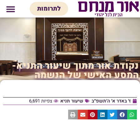
לתוכן
לתרומות
מי אנחנו
אולם אירועים
חנות יודאיק
בית המדרש
בית לכל המש
נקודת אור מתוך שיעור התניא-
המסע האישי של הנשמה
ז׳ באדר א׳ ה׳תשפ״ב
שיעור תניא
צפיות 6,691