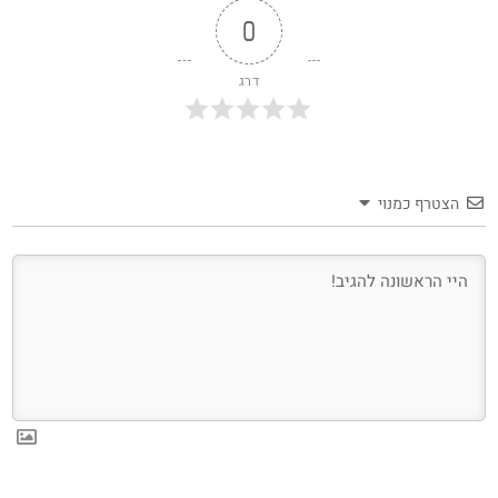
0
דרג
הצטרף כמנוי