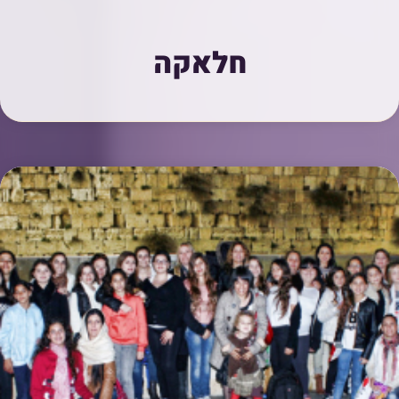
חלאקה