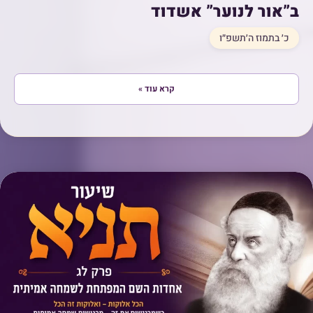
ב”אור לנוער” אשדוד
כ׳ בתמוז ה׳תשפ״ו
קרא עוד »