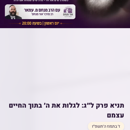
תניא פרק ל״ג: לגלות את ה׳ בתוך החיים
עצמם
ז׳ בתמוז ה׳תשפ״ו