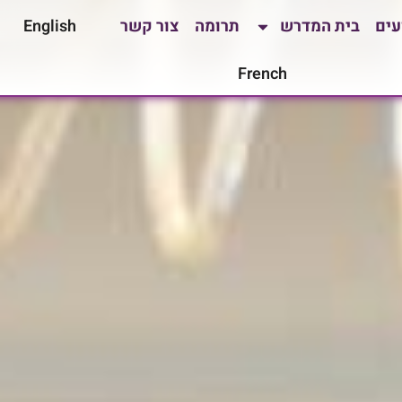
עים
בית המדרש
תרומה
צור קשר
English
French