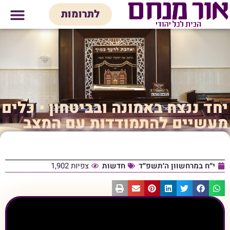
לתוכן
לתרומות
מי אנחנו
אולם אירועים
חנות יודאיק
בית המדרש
בית לכל המש
יחד ננצח באמונה ובביטחון • כלים
מעשיים להתמודדות עם המצב
י״ח במרחשוון ה׳תשפ״ד
חדשות
צפיות 1,902