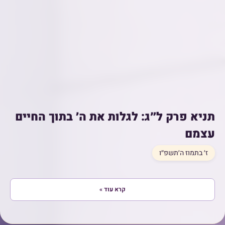
תניא פרק ל״ג: לגלות את ה׳ בתוך החיים
עצמם
ז׳ בתמוז ה׳תשפ״ו
קרא עוד »