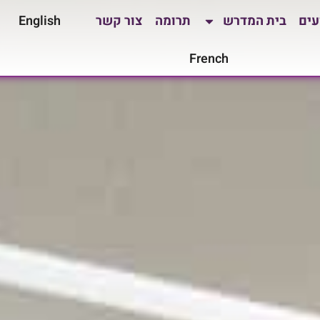
עים
בית המדרש
תרומה
צור קשר
English
French