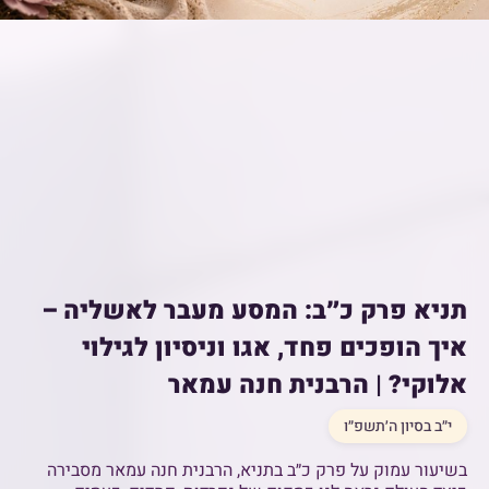
תניא פרק כ״ב: המסע מעבר לאשליה –
איך הופכים פחד, אגו וניסיון לגילוי
אלוקי? | הרבנית חנה עמאר
י״ב בסיון ה׳תשפ״ו
בשיעור עמוק על פרק כ״ב בתניא, הרבנית חנה עמאר מסבירה