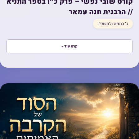
קורס שובי נפשי – פרק כ״ו בספר התניא
// הרבנית חנה עמאר
כ׳ בתמוז ה׳תשפ״ו
קרא עוד »