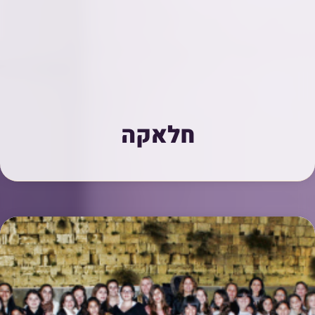
חלאקה