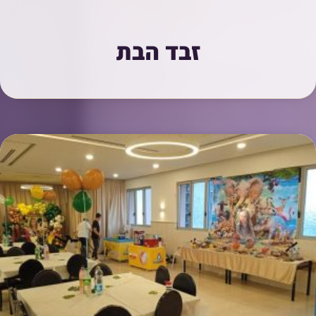
זבד הבת