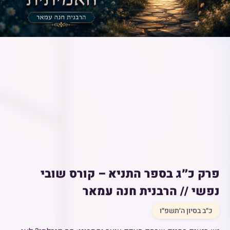
פרק כ״ג בספר התניא – קורס שובי
נפשי // הרבנית חנה עמאר
כ״ב בסיון ה׳תשפ״ו