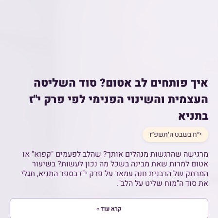
איך פותחים לב אטום? סוד השליטה
העצמית והשינוי הפנימי לפי פרק י"ז
בתניא
י״ח בשבט ה׳תשפ״ו
מרגישה שהרגשות מנהלים אותך? שהלב לפעמים "קפוא" או
אטום למרות שאת מבינה בשכל מה נכון לעשות? בשיעור
המרתק של הרבנית חנה עמאר על פרק י"ז בספר התניא, תגלי
את סוד ה"מוח שליט על הלב".
קרא עוד »