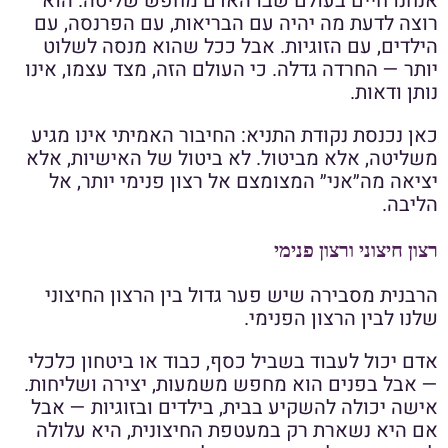
אנחנו חיים בעולם שבו האדם מחפש שליטה. הוא
רוצה לדעת מה יהיה עם הבריאות, עם הפרנסה, עם
הילדים, עם הזוגיות. אבל ככל שהוא מנסה לשלוט
יותר — החרדה גדלה. כי העולם הזה, מצד עצמו, אינו
נותן ודאות.
כאן נכנסת נקודת התניא: החיבור האמיתי אינו מגיע
משליטה, אלא מביטול. לא ביטול של האישיות, אלא
יציאה מה״אני״ המצומצם אל רצון פנימי יותר, אל
הליבה.
רצון חיצוני ורצון פנימי
הרבנית מסבירה שיש פער גדול בין הרצון החיצוני
שלנו לבין הרצון הפנימי.
אדם יכול לעבוד בשביל כסף, כבוד או ביטחון כלכלי
— אבל בפנים הוא מחפש משמעות, יצירה ושליחות.
אישה יכולה להשקיע בבית, בילדים ובזוגיות — אבל
אם היא נשארת רק במעטפת החיצונית, היא עלולה