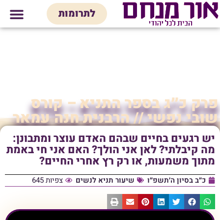
לתוכן
לתרומות
מי אנחנו
אולם אירועים
חנות יודאיק
בית המדרש
בית לכל המש
פרק כ״ג בספר התניא – קורס
שובי נפשי // הרבנית חנה עמאר
יש רגעים בחיים שבהם האדם עוצר ומתבונן:
מה קיבלתי? לאן אני הולך? האם אני חי באמת
מתוך משמעות, או רק רץ אחרי החיים?
כ״ב בסיון ה׳תשפ״ו
שיעור תניא לנשים
צפיות 645