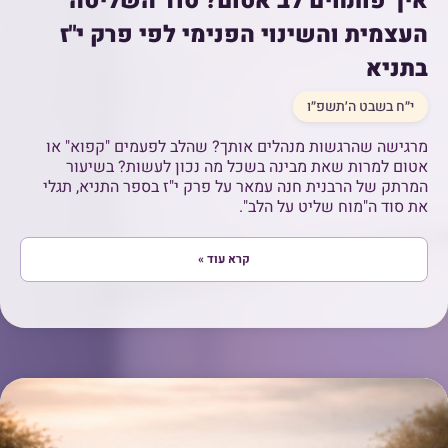
איך פותחים לב אטום? סוד השליטה
העצמית והשינוי הפנימי לפי פרק י"ז
בתניא
י״ח בשבט ה׳תשפ״ו
מרגישה שהרגשות מנהלים אותך? שהלב לפעמים "קפוא" או
אטום למרות שאת מבינה בשכל מה נכון לעשות? בשיעור
המרתק של הרבנית חנה עמאר על פרק י"ז בספר התניא, תגלי
את סוד ה"מוח שליט על הלב".
קרא עוד »