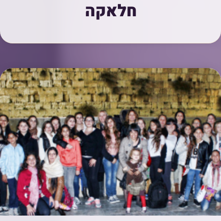
חלאקה