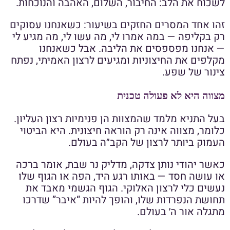
לשכוח את הלב: החיבור, השלום, האהבה והנוכחות.
זהו אחד המסרים החזקים בשיעור: כשאנחנו עסוקים
רק בקליפה — במה אמרו לי, מה עשו לי, מה מגיע לי
— אנחנו מפספסים את הליבה. אבל כשאנחנו
מקלפים את החיצוניות ומגיעים לרצון האמיתי, נפתח
צינור של שפע.
מצווה היא לא פעולה טכנית
בעל התניא מלמד שהמצוות הן פנימיות רצון העליון.
כלומר, מצווה אינה רק הוראה חיצונית. היא הביטוי
העמוק ביותר לרצון של הקב״ה בעולם.
כאשר יהודי נותן צדקה, מדליק נר שבת, אומר ברכה
או עושה חסד — באותו רגע היד, הפה או הגוף שלו
נעשים כלי לרצון האלוקי. הגוף הגשמי מאבד את
תחושת הנפרדות שלו, והופך להיות “איבר” שדרכו
מתגלה אור ה׳ בעולם.