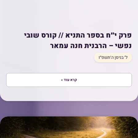
פרק י״ח בספר התניא // קורס שובי
נפשי – הרבנית חנה עמאר
ל׳ בניסן ה׳תשפ״ו
קרא עוד »