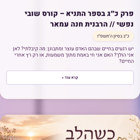
פרק כ״ג בספר התניא – קורס שובי
נפשי // הרבנית חנה עמאר
כ״ב בסיון ה׳תשפ״ו
יש רגעים בחיים שבהם האדם עוצר ומתבונן: מה קיבלתי? לאן
אני הולך? האם אני חי באמת מתוך משמעות, או רק רץ אחרי
החיים?
קרא עוד »