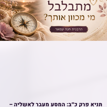
תניא פרק כ״ב: המסע מעבר לאשליה –