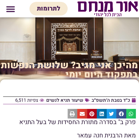
לתוכן
לתרומות
מי אנחנו
אולם אירועים
חנות יודאיק
בית המדרש
בית לכל המש
מהיכן אני מגיב? שלושת הנפשות
בתפקוד היום יומי
כ״ד בטבת ה׳תשפ״ב
שיעור תניא לנשים
צפיות 6,511
פרק ב" בסדרה מתורת החסידות של בעל התניא
מאת הרבנית חנה עמאר