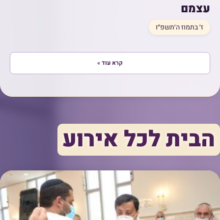
עצמם
ז׳ בתמוז ה׳תשפ״ו
קרא עוד »
הבית לכל אירוע