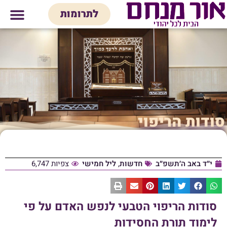
לתוכן
לתרומות
מי אנחנו
אולם אירועים
חנות יודאיק
בית המדרש
בית לכל המש
סודות הריפוי
י״ד באב ה׳תשפ״ב
חדשות
,
ליל חמישי
צפיות 6,747
סודות הריפוי הטבעי לנפש האדם על פי
לימוד תורת החסידות