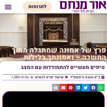
לתוכן
לתרומות
מי אנחנו
אולם אירועים
חנות יודאיק
בית המדרש
בית לכל המש
פרץ של אמונה שמתגלה מתוך
החשכה – ואמונתך בלילות
טיפים מעשיים להתמודדות עם המצב
כ״א בטבת ה׳תשפ״ד
שיעור תניא לנשים
צפיות 1,384