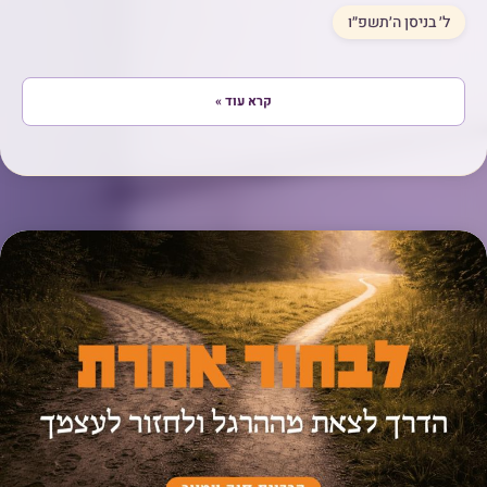
ל׳ בניסן ה׳תשפ״ו
קרא עוד »