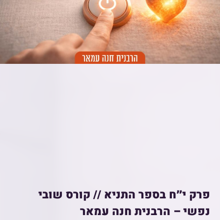
פרק י״ח בספר התניא // קורס שובי
נפשי – הרבנית חנה עמאר