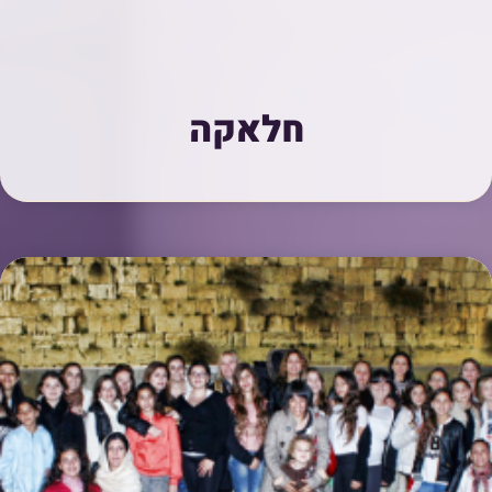
חלאקה