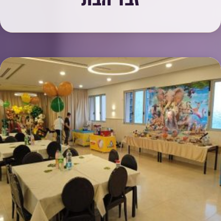
זבד הבת