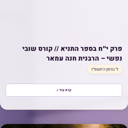
פרק י״ח בספר התניא // קורס שובי
נפשי – הרבנית חנה עמאר
ל׳ בניסן ה׳תשפ״ו
קרא עוד »