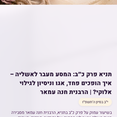
תניא פרק כ״ב: המסע מעבר לאשליה –
איך הופכים פחד, אגו וניסיון לגילוי
אלוקי? | הרבנית חנה עמאר
י״ב בסיון ה׳תשפ״ו
בשיעור עמוק על פרק כ״ב בתניא, הרבנית חנה עמאר מסבירה