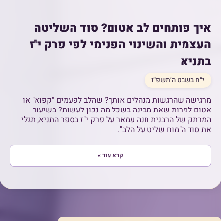
איך פותחים לב אטום? סוד השליטה
העצמית והשינוי הפנימי לפי פרק י"ז
בתניא
י״ח בשבט ה׳תשפ״ו
מרגישה שהרגשות מנהלים אותך? שהלב לפעמים "קפוא" או
אטום למרות שאת מבינה בשכל מה נכון לעשות? בשיעור
המרתק של הרבנית חנה עמאר על פרק י"ז בספר התניא, תגלי
את סוד ה"מוח שליט על הלב".
קרא עוד »