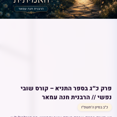
פרק כ״ג בספר התניא – קורס שובי
נפשי // הרבנית חנה עמאר
כ״ב בסיון ה׳תשפ״ו