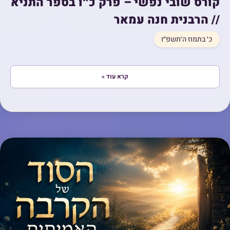
קורס שובי נפשי – פרק כ״ו בספר התניא
// הרבנית חנה עמאר
כ׳ בתמוז ה׳תשפ״ו
קרא עוד »