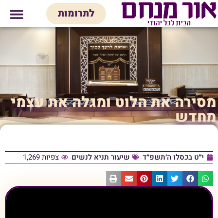
לתוכן
לתרומות
מי אנחנו
אולם אירועים
חנות יודאיק
בית המדרש
בית לכל המש
מסירה את הלוט ומגלה את עצמי
מחדש
י״ט בכסלו ה׳תשפ״ד
שיעור תניא לנשים
צפיות 1,269