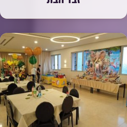
זבד הבת