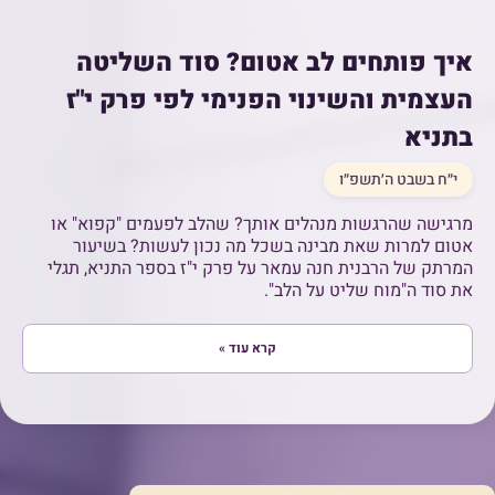
איך פותחים לב אטום? סוד השליטה
העצמית והשינוי הפנימי לפי פרק י"ז
בתניא
י״ח בשבט ה׳תשפ״ו
מרגישה שהרגשות מנהלים אותך? שהלב לפעמים "קפוא" או
אטום למרות שאת מבינה בשכל מה נכון לעשות? בשיעור
המרתק של הרבנית חנה עמאר על פרק י"ז בספר התניא, תגלי
את סוד ה"מוח שליט על הלב".
קרא עוד »