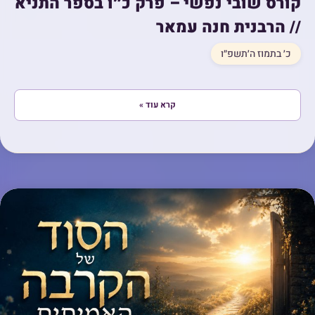
קורס שובי נפשי – פרק כ״ו בספר התניא
// הרבנית חנה עמאר
כ׳ בתמוז ה׳תשפ״ו
קרא עוד »