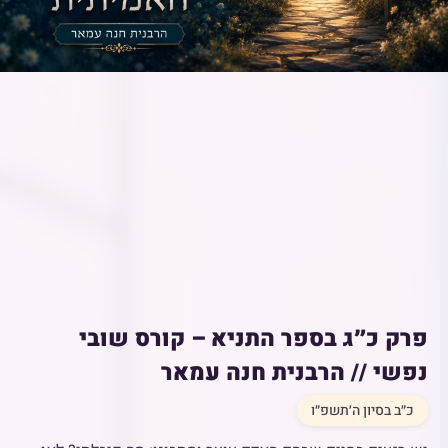
פרק כ״ג בספר התניא – קורס שובי
נפשי // הרבנית חנה עמאר
כ״ב בסיון ה׳תשפ״ו