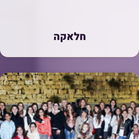
חלאקה