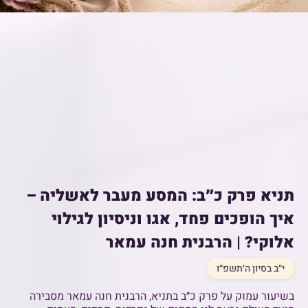
תניא פרק כ״ב: המסע מעבר לאשליה –
איך הופכים פחד, אגו וניסיון לגילוי
אלוקי? | הרבנית חנה עמאר
י״ב בסיון ה׳תשפ״ו
בשיעור עמוק על פרק כ״ב בתניא, הרבנית חנה עמאר מסבירה