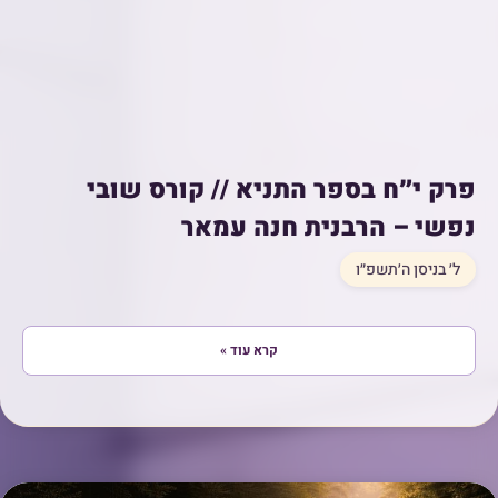
פרק י״ח בספר התניא // קורס שובי
נפשי – הרבנית חנה עמאר
ל׳ בניסן ה׳תשפ״ו
קרא עוד »